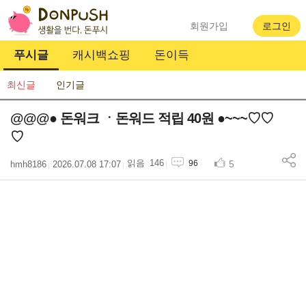
회원가입
로그인
푸시글
캐시백쇼핑
돈이득
최신글
인기글
@@@● 돈워크 ㆍ돈워드 적립 40원 ●~~~♡♡
♡
146
5
96
hmh8186
2026.07.08 17:07