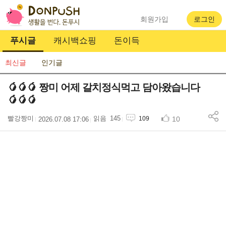
회원가입
로그인
푸시글
캐시백쇼핑
돈이득
최신글
인기글
🥭🥭🥭 짱미 어제 갈치정식먹고 담아왔습니다
🥭🥭🥭
빨강짱미
145
10
109
2026.07.08 17:06