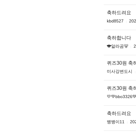
축하드려요
kbd8527
202
축하합니다
🐨알라곰🐻
2
퀴즈30원 
미사강변도시
퀴즈30원 축
💛💚bbo3326
축하드려요
뱅뱅이11
20