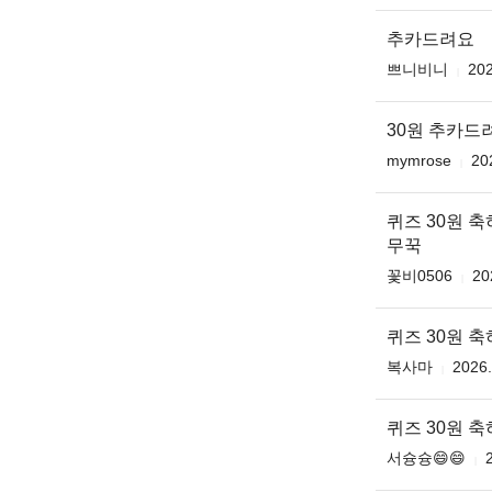
추카드려요
쁘니비니
202
30원 추카드
mymrose
20
퀴즈 30원 
무꾹
꽃비0506
20
퀴즈 30원 
복사마
2026.
퀴즈 30원 
서슝슝😄😄