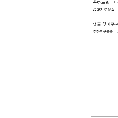
축하드립니다
🍒향기로운🍒
댓글 찾아주
⚽️⚽️축구⚽️⚽️