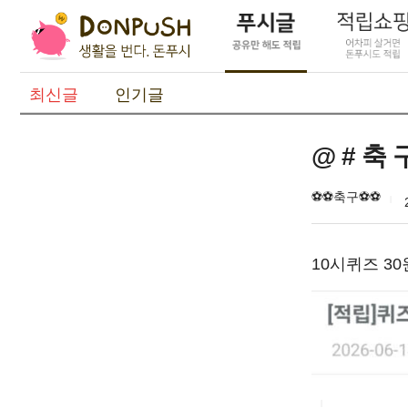
최신글
인기글
@ # 축 구
⚽️⚽️축구⚽️⚽️
10시퀴즈 3