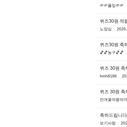
🌱🌱풀잎🌱🌱
퀴즈30원 적
노양심
2026.
퀴즈30원 축
🏀🏀농구🏀🏀
퀴즈 30원 축하
hmh8186
20
퀴즈 30원 축
안개꽃여왕의
축하드립니다
보기사랑
202