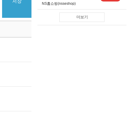
저장
NS홈쇼핑(nsseshop)
더보기