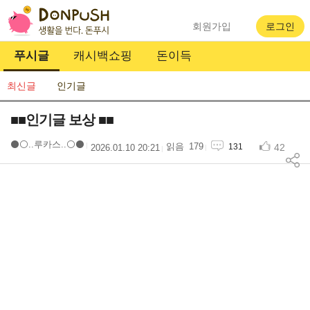
회원가입
로그인
푸시글
캐시백쇼핑
돈이득
최신글
인기글
■■인기글 보상 ■■
⚫️⚪️..루카스..⚪️⚫️
179
42
131
2026.01.10 20:21