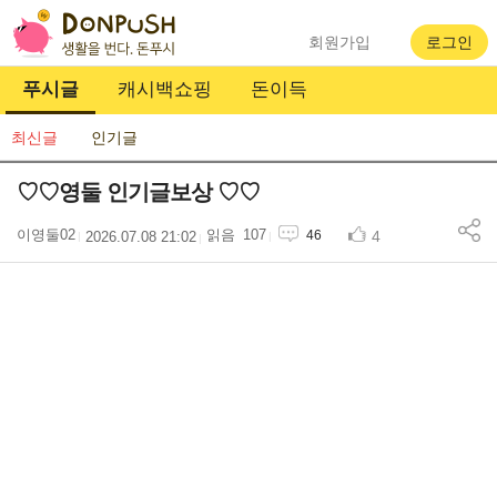
회원가입
로그인
푸시글
캐시백쇼핑
돈이득
최신글
인기글
♡♡영둘 인기글보상 ♡♡
이영둘02
107
4
46
2026.07.08 21:02