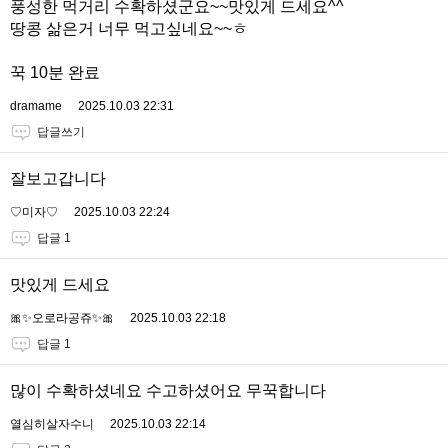
풍성한 먹거리 수확하셨군요~~맛있게 드세요^^
땅콩 삶은거 너무 먹고싶네요~~ㅎ
꾹 10분 완료
dramame
2025.10.03 22:31
답글쓰기
잘보고갑니다
♡미자♡
2025.10.03 22:24
답글 1
맛있게 드세요
🎀✨오로라공쥬✨🎀
2025.10.03 22:18
답글 1
많이 수확하셨네요 수고하셨어요 무꾹합니다
열심히살자수니
2025.10.03 22:14