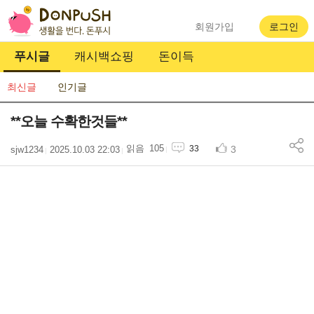
회원가입
로그인
푸시글
캐시백쇼핑
돈이득
최신글
인기글
**오늘 수확한것들**
105
3
33
sjw1234
2025.10.03 22:03