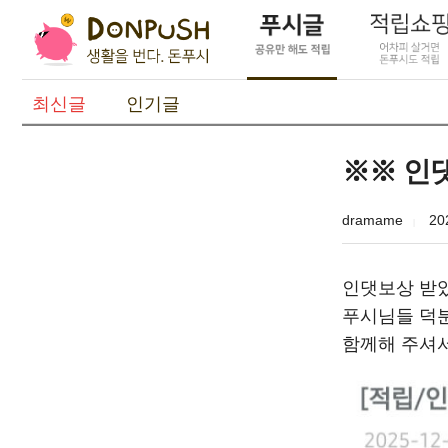
최신글
인기글
※※ 인댓
dramame
20
인댓보상 받았
푸시님들 덕분
함께해 주셔서 