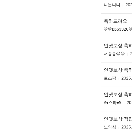
나는니니
202
축하드려요
💛💚bbo3326
인댓보상 축
서슝슝😄😄
인댓보상 축하
로즈짱
2025.
인댓보상 축
¥●스타●¥
20
인댓보상 적
노양심
2025.