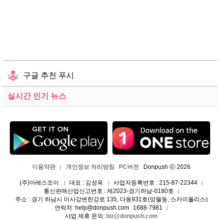
구글 추천 푸시
실시간 인기 뉴스
이용약관
개인정보 처리방침
PC버전
Donpush ⓒ 2026
|
(주)아레스조이
대표 : 김성욱
사업자등록번호 : 215-87-22344
|
|
|
통신판매산업신고번호 : 제2023-경기하남-0180호
|
주소 : 경기 하남시 미사강변한강로 135, 다동931호(망월동, 스카이폴리스)
연락처: help@donpush.com
1688-7981
|
사업 제휴 문의:
biz@donpush.com