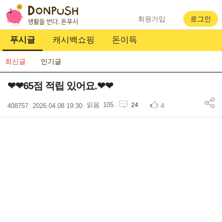
회원가입
로그인
푸시글
캐시백쇼핑
돈이득
최신글
인기글
❤❤65점 적립 있어요.❤❤
105
4
24
408757
2026.04.08 19:30