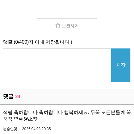
보관하기
댓글
(
0
/
400
)자 이내 저장됩니다.)
저장
댓글
24
적립 축하합니다 축하합니다 행복하세요. 무꾹 모든분들께 꾹
꾹꾹 💚🙌💯🙏🩵
분홍연꽃
2026.04.08 20:35