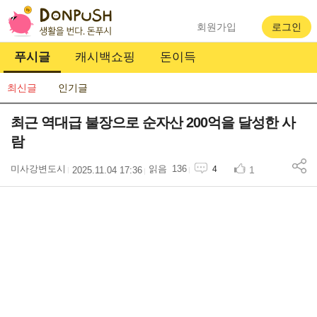
회원가입
로그인
푸시글
캐시백쇼핑
돈이득
최신글
인기글
최근 역대급 불장으로 순자산 200억을 달성한 사
람
미사강변도시
136
1
4
2025.11.04 17:36