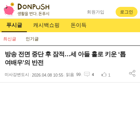
회원가입
로그인
푸시글
캐시백쇼핑
돈이득
최신글
인기글
방송 전면 중단 후 잠적…세 아들 홀로 키운 ‘톱
여배우’의 반전
미사강변도시
99
1
4
2026.04.08 10:55