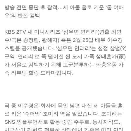
방송 전면 중단 후 잠적…세 아들 홀로 키운 ‘톱 여배
우’의 반전 컴백
KBS 2TV 새 미니시리즈 ‘심우면 연리리’(연출 최연
수/극본 송정림, 왕혜지) 측은 2월 25일 배우 이수경
스틸을 공개했습니다. '심우면 연리리'는 청정 살벌(?)
구역 ‘연리리’로 뚝 떨어진 찐 도시 가족 성태훈가(家)
가 서울로 컴백하기 위해 고군분투하는 좌충우돌 가
족 리부팅 힐링 드라마입니다.
극 중 이수경은 회사에 묶인 남편 대신 세 아들을 홀
로 키운 ‘슈퍼맘’ 조미려 역을 맡았습니다. 조미려는
SNS 인플루언서로 활동 중인 주부로, 농사지식도,
시골살이 경험도 전무한 상태에서 가족을 따라 연리