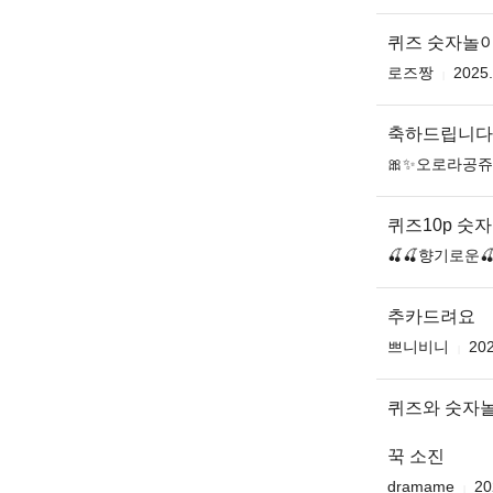
퀴즈 숫자놀이
로즈짱
2025.
축하드립니다
🎀✨오로라공쥬
퀴즈10p 숫
🍒🍒향기로운🍒
추카드려요
쁘니비니
202
퀴즈와 숫자
꾹 소진
dramame
20