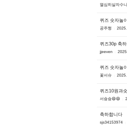
열심히살자수
퀴즈 숫자놀이 
공주쩡
2025.
퀴즈30p 축
jjeeven
2025
퀴즈 숫자놀이 
꽃서슈
2025.
퀴즈10원과
서슝슝😄😄
축하합니다
sjs34153974