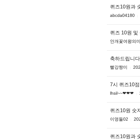
퀴즈10원과
abcda04180
퀴즈 10원 및
안개꽃여왕의
축하드립니다 무
빨강짱미
202
7시 퀴즈10
lhsil~~❤❤❤
퀴즈10원 
이영둘02
20
퀴즈10원과