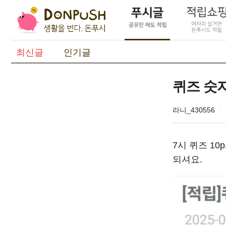
최신글
인기글
퀴즈 숫
라니_430556
7시 퀴즈 1
되셔요.