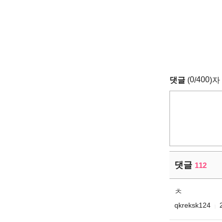
0
400
댓글
(
/
)자
댓글
112
ㅊ
qkreksk124