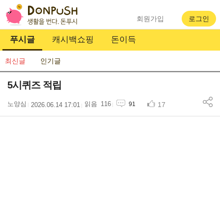
회원가입
로그인
푸시글
캐시백쇼핑
돈이득
최신글
인기글
5시퀴즈 적립
노양심
116
17
91
2026.06.14 17:01