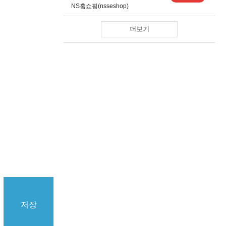
NS홈쇼핑(nsseshop)
더보기
저장