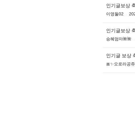
인기글보상 
이영둘02
20
인기글보상 
승혜엄마🌺🌺
인기글 보상
🎀✨오로라공쥬