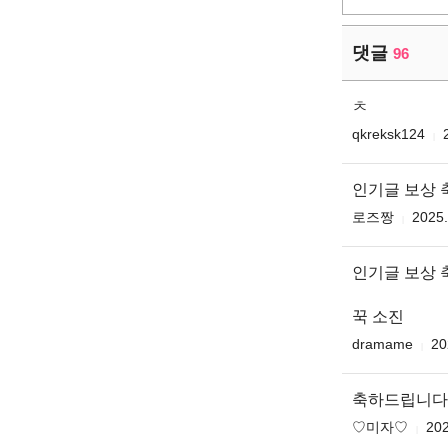
댓글
96
ㅊ
qkreksk124
인기글 보상 축
로즈짱
2025.
인기글 보상
꾹 소진
dramame
20
축하드립니다 ♥️
♡미자♡
202