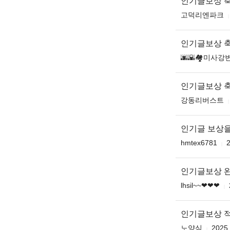
인기글보상 
고덕리엔파크
인기글보상 
🌆🌇🏘미사강변
인기글보상 
강동리버스트
인기글 보상을
hmtex6781
2
인기글보상 완
lhsil~~❤❤❤
인기글보상 
노양심
2025.