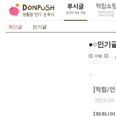
최신글
인기글
●○인기글
⭕..아랑..⭕
ᆢ