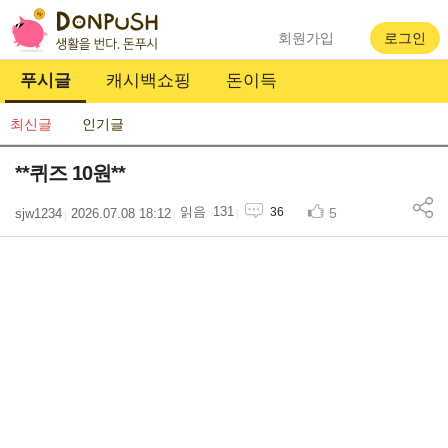
회원가입
로그인
푸시글
캐시백쇼핑
돈이득
최신글
인기글
**퀴즈 10원**
131
5
36
sjw1234
2026.07.08 18:12