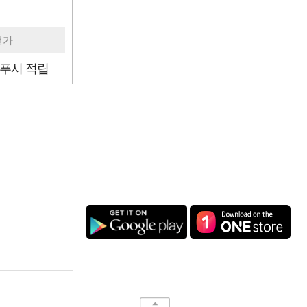
번가
푸시 적립