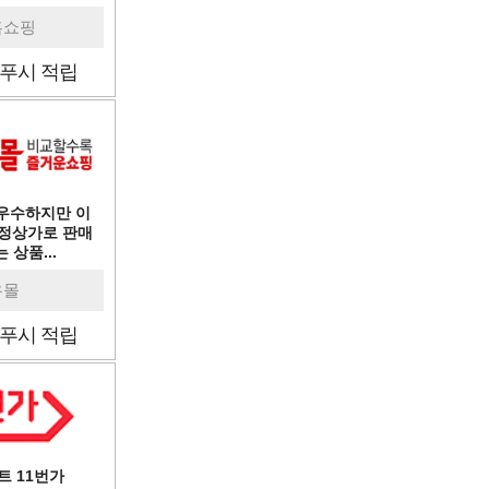
홈쇼핑
푸시 적립
우수하지만 이
 정상가로 판매
 상품...
유몰
푸시 적립
 11번가