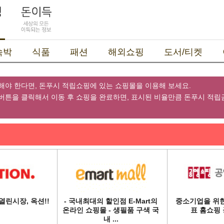
숙박
식품
패션
해외쇼핑
도서/티켓
해야 한다면, 돈푸시 적립쇼핑에 있는 쇼핑몰을 이용해 보세요.
버튼을 클릭해서 이동 후 쇼핑을 완료하면, 표시된 비율만큼 돈푸시 적
열린시장, 옥션!!
- 국내최대의 할인점 E-Mart의
중소기업을 위한
온라인 쇼핑몰 - 생필품 구색 국
표 홈쇼핑
내 ...