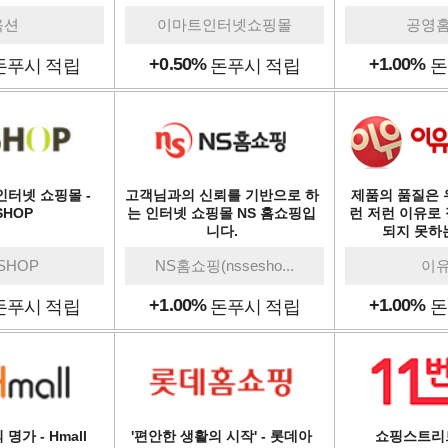
옥션
이마트인터넷쇼핑몰
공영
+0.50%
+1.00%
돈푸시 적립
돈푸시 적립
돈
인터넷 쇼핑몰 -
고객님과의 신뢰를 기반으로 하
제품의 품질은 
SHOP
는 인터넷 쇼핑몰 NS 홈쇼핑입
런 저런 이유로
니다.
되지 못하는
SHOP
NS홈쇼핑(nssesho...
이
+1.00%
+1.00%
돈푸시 적립
돈푸시 적립
돈
명가 - Hmall
'편안한 생활의 시작' - 롯데아
쇼핑스트리트